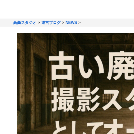
高商スタジオ
>
運営ブログ
>
NEWS
>