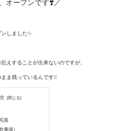
オープンです❣️／
プンしました✨
お伝えすることが出来ないのですが、
まま残っているんです❕❕
次
写真
炊事場）