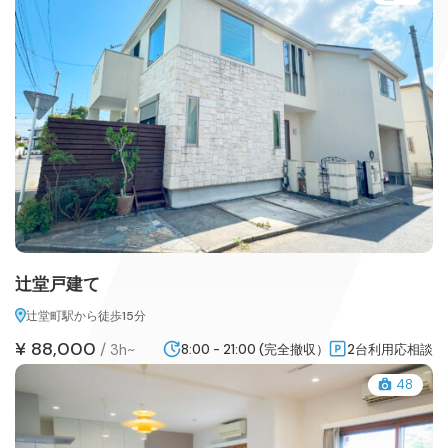
辻堂戸建て
辻堂町駅から徒歩15分
¥ 88,000
/
3h~
8:00 - 21:00 (完全撤収）
2台利用応相談
48