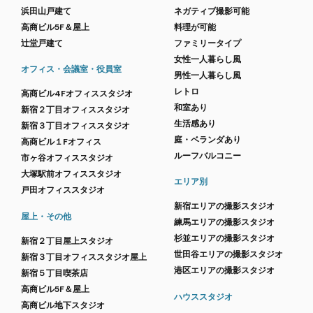
浜田山戸建て
ネガティブ撮影可能
高商ビル5F＆屋上
料理が可能
辻堂戸建て
ファミリータイプ
女性一人暮らし風
オフィス・会議室・役員室
男性一人暮らし風
レトロ
高商ビル4Fオフィススタジオ
和室あり
新宿２丁目オフィススタジオ
生活感あり
新宿３丁目オフィススタジオ
庭・ベランダあり
高商ビル１Fオフィス
ルーフバルコニー
市ヶ谷オフィススタジオ
大塚駅前オフィススタジオ
エリア別
戸田オフィススタジオ
新宿エリアの撮影スタジオ
屋上・その他
練馬エリアの撮影スタジオ
杉並エリアの撮影スタジオ
新宿２丁目屋上スタジオ
世田谷エリアの撮影スタジオ
新宿３丁目オフィススタジオ屋上
港区エリアの撮影スタジオ
新宿５丁目喫茶店
高商ビル5F＆屋上
ハウススタジオ
高商ビル地下スタジオ