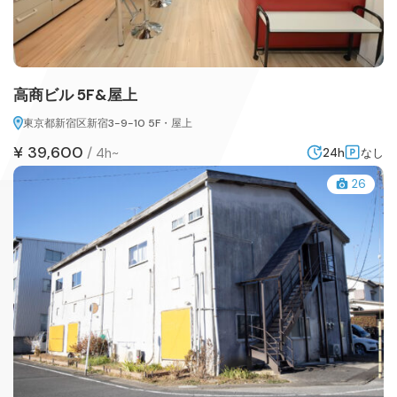
高商ビル 5F&屋上
東京都新宿区新宿3-9-10 5F・屋上
¥ 39,600
/
4h~
24h
なし
26