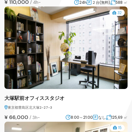
¥ 110,000
/
4h~
24h
２台(無料)
588
㎡
32
大塚駅前オフィススタジオ
東京都豊島区北大塚2-27-3
¥ 66,000
/
3h~
8:00～21:00
なし
125,69
㎡
15