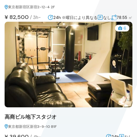
東京都新宿区新宿2-12-4 2F
¥ 82,500
/
3h~
24h ※曜日により異なる
なし
78.55
㎡
6
高商ビル地下スタジオ
東京都新宿区新宿3-9-10 B1F
¥ 39,600
/
4h~
24h
なし