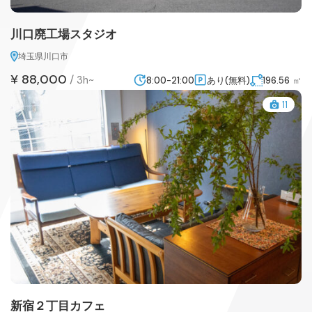
川口廃工場スタジオ
埼玉県川口市
¥ 88,000
/
3h~
8:00-21:00
あり(無料)
196.56
㎡
11
新宿２丁目カフェ