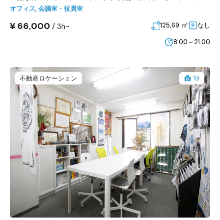
オフィス
,
会議室・役員室
¥ 66,000
㎡
/
125,69
なし
3h~
8:00～21:00
不動産ロケーション
19