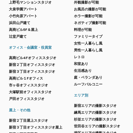
上野毛マンションスタジオ
外観撮影が可能
大泉学園アパート
お風呂の撮影が可能
小竹向原アパート
ホラー撮影が可能
浜田山戸建て
ネガティブ撮影可能
高商ビル5F＆屋上
料理が可能
辻堂戸建て
ファミリータイプ
女性一人暮らし風
オフィス・会議室・役員室
男性一人暮らし風
レトロ
高商ビル4Fオフィススタジオ
和室あり
新宿２丁目オフィススタジオ
生活感あり
新宿３丁目オフィススタジオ
庭・ベランダあり
高商ビル１Fオフィス
ルーフバルコニー
市ヶ谷オフィススタジオ
大塚駅前オフィススタジオ
エリア別
戸田オフィススタジオ
新宿エリアの撮影スタジオ
屋上・その他
練馬エリアの撮影スタジオ
杉並エリアの撮影スタジオ
新宿２丁目屋上スタジオ
世田谷エリアの撮影スタジオ
新宿３丁目オフィススタジオ屋上