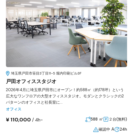
埼玉県戸田市笹目3丁目11-5 堀内印刷ビル3F
戸田オフィススタジオ
2026年4月に埼玉県戸田市にオープン！約588㎡（約178坪）という
広大なワンフロアの大型オフィススタジオ。モダンとクラシックの2
パターンのオフィスと社長室に...
オフィス
¥ 110,000
㎡
/
588
２台(無料)
4h~
A
確認中
24h