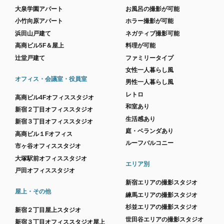
大泉学園アパート
お風呂の撮影が可能
小竹向原アパート
ホラー撮影が可能
浜田山戸建て
ネガティブ撮影可能
高商ビル5F＆屋上
料理が可能
辻堂戸建て
ファミリータイプ
女性一人暮らし風
オフィス・会議室・役員室
男性一人暮らし風
レトロ
高商ビル4Fオフィススタジオ
和室あり
新宿２丁目オフィススタジオ
生活感あり
新宿３丁目オフィススタジオ
庭・ベランダあり
高商ビル１Fオフィス
ルーフバルコニー
市ヶ谷オフィススタジオ
大塚駅前オフィススタジオ
エリア別
戸田オフィススタジオ
新宿エリアの撮影スタジオ
屋上・その他
練馬エリアの撮影スタジオ
杉並エリアの撮影スタジオ
新宿２丁目屋上スタジオ
世田谷エリアの撮影スタジオ
新宿３丁目オフィススタジオ屋上