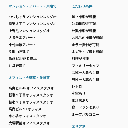
マンション・アパート・戸建て
こだわり条件
つつじヶ丘マンションスタジオ
屋上撮影が可能
新宿２丁目マンションスタジオ
24時間使用可能
上野毛マンションスタジオ
外観撮影が可能
大泉学園アパート
お風呂の撮影が可能
小竹向原アパート
ホラー撮影が可能
浜田山戸建て
ネガティブ撮影可能
高商ビル5F＆屋上
料理が可能
辻堂戸建て
ファミリータイプ
女性一人暮らし風
オフィス・会議室・役員室
男性一人暮らし風
レトロ
高商ビル4Fオフィススタジオ
和室あり
新宿２丁目オフィススタジオ
生活感あり
新宿３丁目オフィススタジオ
庭・ベランダあり
高商ビル１Fオフィス
ルーフバルコニー
市ヶ谷オフィススタジオ
大塚駅前オフィススタジオ
エリア別