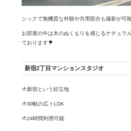
シックで無機質な外観や共用部分も撮影が可能
お部屋の中は木のぬくもりを感じるナチュラ
ております🌳
新宿2丁目マンションスタジオ
🍅新宿という好立地
🍅30帖の広々LDK
🍅24時間利用可能