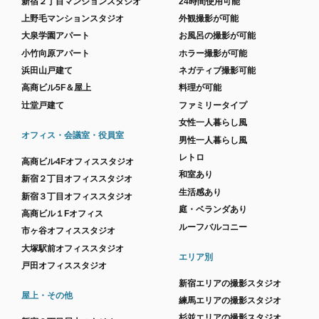
新宿２丁目マンションスタジオ
24時間使用可能
上野毛マンションスタジオ
外観撮影が可能
大泉学園アパート
お風呂の撮影が可能
小竹向原アパート
ホラー撮影が可能
浜田山戸建て
ネガティブ撮影可能
高商ビル5F＆屋上
料理が可能
辻堂戸建て
ファミリータイプ
女性一人暮らし風
オフィス・会議室・役員室
男性一人暮らし風
レトロ
高商ビル4Fオフィススタジオ
和室あり
新宿２丁目オフィススタジオ
生活感あり
新宿３丁目オフィススタジオ
庭・ベランダあり
高商ビル１Fオフィス
ルーフバルコニー
市ヶ谷オフィススタジオ
大塚駅前オフィススタジオ
エリア別
戸田オフィススタジオ
新宿エリアの撮影スタジオ
屋上・その他
練馬エリアの撮影スタジオ
杉並エリアの撮影スタジオ