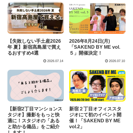
【失敗しない手土産2026
2026年8月24日(月)
年 夏】新宿髙島屋で買え
「SAKEND BY ME vol.
るおすすめ4選
５」開催決定！
2026.07.14
2026.07.10
【新宿2丁目マンションス
新宿２丁目オフィススタ
タジオ】撮影をもっと快
ジオにて初のイベント開
適に！スタジオの「ある
催！「SAKEND BY ME
と助かる備品」をご紹介
vol.2」
します！