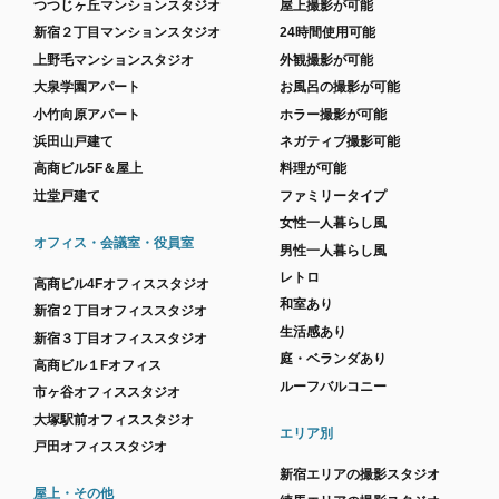
つつじヶ丘マンションスタジオ
屋上撮影が可能
新宿２丁目マンションスタジオ
24時間使用可能
上野毛マンションスタジオ
外観撮影が可能
大泉学園アパート
お風呂の撮影が可能
小竹向原アパート
ホラー撮影が可能
浜田山戸建て
ネガティブ撮影可能
高商ビル5F＆屋上
料理が可能
辻堂戸建て
ファミリータイプ
女性一人暮らし風
オフィス・会議室・役員室
男性一人暮らし風
レトロ
高商ビル4Fオフィススタジオ
和室あり
新宿２丁目オフィススタジオ
生活感あり
新宿３丁目オフィススタジオ
庭・ベランダあり
高商ビル１Fオフィス
ルーフバルコニー
市ヶ谷オフィススタジオ
大塚駅前オフィススタジオ
エリア別
戸田オフィススタジオ
新宿エリアの撮影スタジオ
屋上・その他