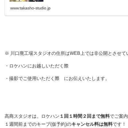
www.takasho-studio.jp
※ 川口廃工場スタジオの住所はWEB上では非公開とさせて
・ロケハンにお越しいただく際
・撮影でご使用いただく際 にお伝えいたします。
高商スタジオは、ロケハン
１回１時間２回まで無料
でご案内
１週間前までのキープ(仮予約)の
キャンセル料は無料
です！