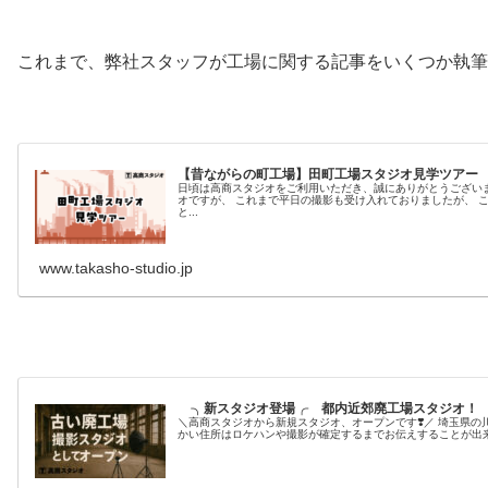
これまで、弊社スタッフが工場に関する記事をいくつか執筆し
【昔ながらの町工場】田町工場スタジオ見学ツアー
日頃は高商スタジオをご利用いただき、誠にありがとうございます✨ 映画やドラマの撮影に大人気の田町
オですが、 これまで平日の撮影も受け入れておりましたが、 この度工場の繁忙につきまして土日祝のみのお貸出し
と...
www.takasho-studio.jp
╮新スタジオ登場╭ 都内近郊廃工場スタジオ！
＼高商スタジオから新規スタジオ、オープンです❣️／ 埼玉県の川口市に新たに工場スタジオがオープンしました✨ 細