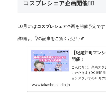
コスプレシェア企画開催🧚‍♀️
10月には
コスプレシェア企画
を開催予定です
詳細は、👇の記事をご覧ください💕
【紀尾井町マンシ
開催！
こんにちは、高商スタジオです🍀 今日は高商スタジ
いただきます💓 紀尾井町コ
ョンスタジオの10月の
www.takasho-studio.jp