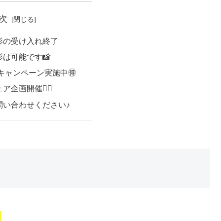
次
影の受け入れ終了
は可能です📸
キャンペーン実施中🉐
企画開催🧚‍♀️
問い合わせください♪
、