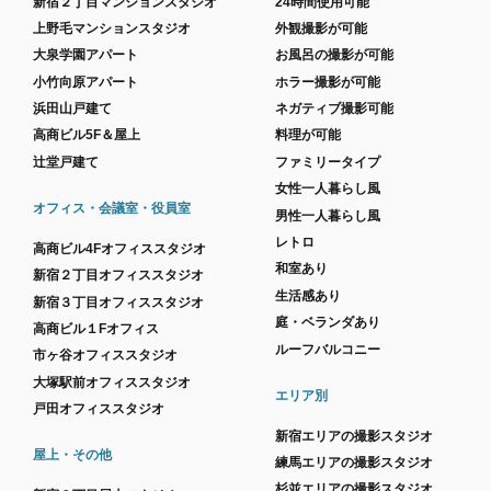
新宿２丁目マンションスタジオ
24時間使用可能
上野毛マンションスタジオ
外観撮影が可能
大泉学園アパート
お風呂の撮影が可能
小竹向原アパート
ホラー撮影が可能
浜田山戸建て
ネガティブ撮影可能
高商ビル5F＆屋上
料理が可能
辻堂戸建て
ファミリータイプ
女性一人暮らし風
オフィス・会議室・役員室
男性一人暮らし風
レトロ
高商ビル4Fオフィススタジオ
和室あり
新宿２丁目オフィススタジオ
生活感あり
新宿３丁目オフィススタジオ
庭・ベランダあり
高商ビル１Fオフィス
ルーフバルコニー
市ヶ谷オフィススタジオ
大塚駅前オフィススタジオ
エリア別
戸田オフィススタジオ
新宿エリアの撮影スタジオ
屋上・その他
練馬エリアの撮影スタジオ
杉並エリアの撮影スタジオ