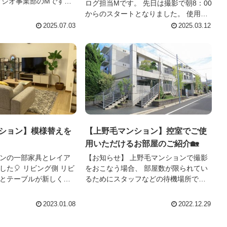
タジオ事業部のMです。
ログ担当Mです。 先日は撮影で朝8：00
ンスタジオは住宅地に
からのスタートとなりました。 使用す
隣に飲食店がなく、お昼
るスタジオを鍵開けして、機材の搬入
2025.07.03
2025.03.12
ンビ...
の立会いをしていると ありがたいこと
に「スタジオさんもどうぞ」と朝食を...
ション】模様替えを
【上野毛マンション】控室でご使
用いただけるお部屋のご紹介🏡
ンの一部家具とレイア
【お知らせ】 上野毛マンションで撮影
た🎈 リビング側 リビ
をおこなう場合、 部屋数が限られてい
とテーブルが新しくな
るためにスタッフなどの待機場所でご
ド側は
不便をおかけしておりましたが 新たに1
しました📍 その他
階の1部屋を控室で お使いいただけるこ
2023.01.08
2022.12.29
のＨＰよりご確...
とになりました。 ...