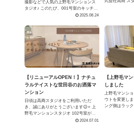
式会社高商 ス
撮影などで人気の上野毛マンションス
上野毛マンショ
タジオ♪ このたび、001号室のキッチン
あるため、 近
が新しくなりました✨✨✨ ビフォーアフ
2025.08.24
ごはんは近くのコ
ター 【Before】 ちょっと古めの仕様だ
った以前...
【リニューアルOPEN！】ナチュ
【上野毛マン
ラルテイストな世田谷のお洒落マ
しました
ンション
上野毛マンショ
ウトを変更しまし
日頃は高商スタジオをご利用いただ
ング側はラック
き、誠にありがとうございます😉⭐ 上
りこんな感じに📍 ベッド側 ベッ
野毛マンションスタジオ 102号室がリ
ワークデスクを追加
ニューアルOPENしました！ ・ドラマ
2024.07.01
写真は、スタジオ
・映画 ・CM など、多岐にわたる作品
の撮影でご使用いただいてい...