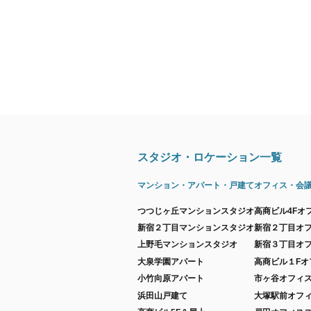
スタジオ・ロケーション一覧
マンション・アパート・戸建て
オフィス・会
つつじヶ丘マンションスタジオ
高商ビル4Fオ
新宿２丁目マンションスタジオ
新宿２丁目オ
上野毛マンションスタジオ
新宿３丁目オ
大泉学園アパート
高商ビル１Fオ
小竹向原アパート
市ヶ谷オフィ
浜田山戸建て
大塚駅前オフ