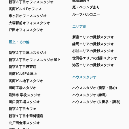
生活感あり
新宿３丁目オフィススタジオ
庭・ベランダあり
高商ビル１Fオフィス
ルーフバルコニー
市ヶ谷オフィススタジオ
大塚駅前オフィススタジオ
エリア別
戸田オフィススタジオ
新宿エリアの撮影スタジオ
屋上・その他
練馬エリアの撮影スタジオ
杉並エリアの撮影スタジオ
新宿２丁目屋上スタジオ
世田谷エリアの撮影スタジオ
新宿３丁目オフィススタジオ屋上
港区エリアの撮影スタジオ
新宿５丁目喫茶店
高商ビル5F＆屋上
ハウススタジオ
高商ビル地下スタジオ
田町工場スタジオ
ハウススタジオ (新宿・都心)
君津市 学校スタジオ
ハウススタジオ (練馬)
川口廃工場スタジオ
ハウススタジオ (世田谷・調布)
新宿２丁目カフェ
新宿１丁目中華料理店
北戸田倉庫スタジオ