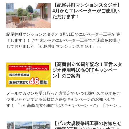
【紀尾井町マンションスタジオ】
4月からエレベーターがご使用い
ただけます！
紀尾井町マンションスタジオ 3月31日でエレベーター工事が 完
了します！！ 昨年末からのエレベーター工事でご迷惑をお掛け
しておりました 「紀尾井町マンションスタジオ」 ...
【高商創立46周年記念！直営スタ
ジオ使用料10％OFFキャンペー
ン】のご案内
メールマガジンを受け取った方限定で いつも弊社スタジオをご
使用いただいている皆様にお得なキャンペーンのお知らせで
す！ 「°.✧ 高商創立46周年記念キャンペーン ✧˖°」 【キャンペ
ーン概要】 ■期間 10月18日(...
【ビル大規模修繕工事のお知らせ