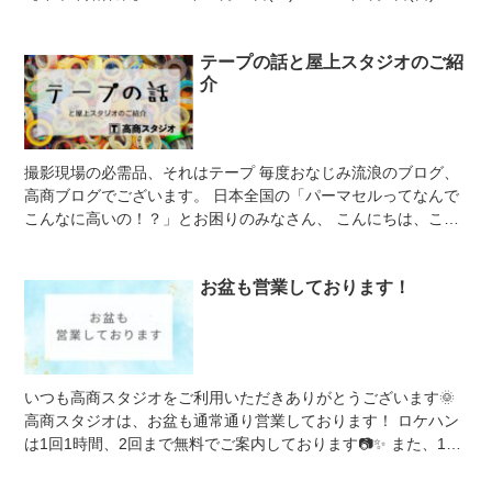
2025年1月6日(月)から通常営業...
テープの話と屋上スタジオのご紹
介
撮影現場の必需品、それはテープ 毎度おなじみ流浪のブログ、
高商ブログでございます。 日本全国の「パーマセルってなんで
こんなに高いの！？」とお困りのみなさん、 こんにちは、こん
ばんは、暑い中お疲れ様です。 「テープは会社の経費...
お盆も営業しております！
いつも高商スタジオをご利用いただきありがとうございます🌞
高商スタジオは、お盆も通常通り営業しております！ ロケハン
は1回1時間、2回まで無料でご案内しております📷✨ また、1週
間前までのキープ（仮予約...