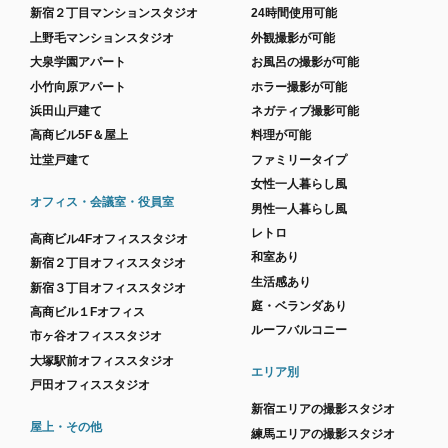
新宿２丁目マンションスタジオ
24時間使用可能
上野毛マンションスタジオ
外観撮影が可能
大泉学園アパート
お風呂の撮影が可能
小竹向原アパート
ホラー撮影が可能
浜田山戸建て
ネガティブ撮影可能
高商ビル5F＆屋上
料理が可能
辻堂戸建て
ファミリータイプ
女性一人暮らし風
オフィス・会議室・役員室
男性一人暮らし風
レトロ
高商ビル4Fオフィススタジオ
和室あり
新宿２丁目オフィススタジオ
生活感あり
新宿３丁目オフィススタジオ
庭・ベランダあり
高商ビル１Fオフィス
ルーフバルコニー
市ヶ谷オフィススタジオ
大塚駅前オフィススタジオ
エリア別
戸田オフィススタジオ
新宿エリアの撮影スタジオ
屋上・その他
練馬エリアの撮影スタジオ