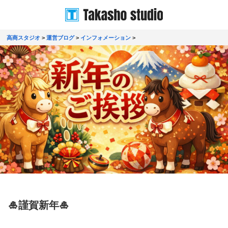
高商スタジオ
>
運営ブログ
>
インフォメーション
>
🎍謹賀新年🎍