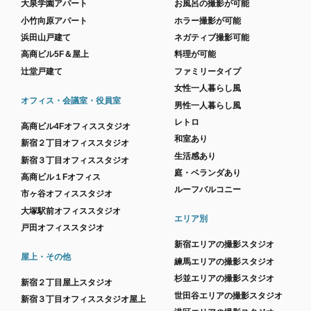
大泉学園アパート
お風呂の撮影が可能
小竹向原アパート
ホラー撮影が可能
浜田山戸建て
ネガティブ撮影可能
高商ビル5F＆屋上
料理が可能
辻堂戸建て
ファミリータイプ
女性一人暮らし風
オフィス・会議室・役員室
男性一人暮らし風
レトロ
高商ビル4Fオフィススタジオ
和室あり
新宿２丁目オフィススタジオ
生活感あり
新宿３丁目オフィススタジオ
庭・ベランダあり
高商ビル１Fオフィス
ルーフバルコニー
市ヶ谷オフィススタジオ
大塚駅前オフィススタジオ
エリア別
戸田オフィススタジオ
新宿エリアの撮影スタジオ
屋上・その他
練馬エリアの撮影スタジオ
杉並エリアの撮影スタジオ
新宿２丁目屋上スタジオ
世田谷エリアの撮影スタジオ
新宿３丁目オフィススタジオ屋上