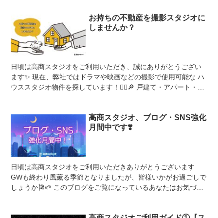
お持ちの不動産を撮影スタジオに
しませんか？
日頃は高商スタジオをご利用いただき、誠にありがとうござい
ます✨ 現在、弊社ではドラマや映画などの撮影で使用可能な ハ
ウススタジオ物件を探しています！💁‍♀️🔎 戸建て・アパート・ビ
ル・店舗...どんな不動産...
高商スタジオ、ブログ・SNS強化
月間中です❣️
日頃は高商スタジオをご利用いただきありがとうございます
GWも終わり風薫る季節となりましたが、皆様いかがお過ごしで
しょうか🎏🌱 このブログをご覧になっているあなたはお気づき
かもしれませんが、 ただいま高商ス...
高商スタジオご利用ガイド①【ス