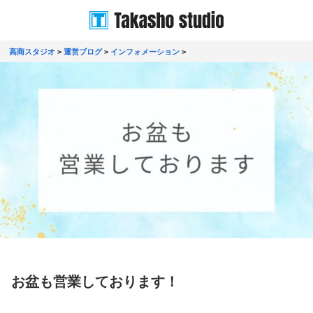
高商スタジオ
>
運営ブログ
>
インフォメーション
>
お盆も営業しております！